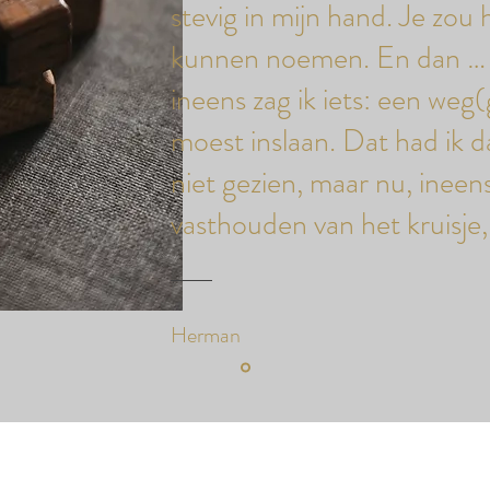
stevig in mijn hand. Je zou
kunnen noemen. En dan … g
ineens zag ik iets: een weg(
moest inslaan. Dat had ik 
niet gezien, maar nu, ineens
vasthouden van het kruisje, ‘
Herman