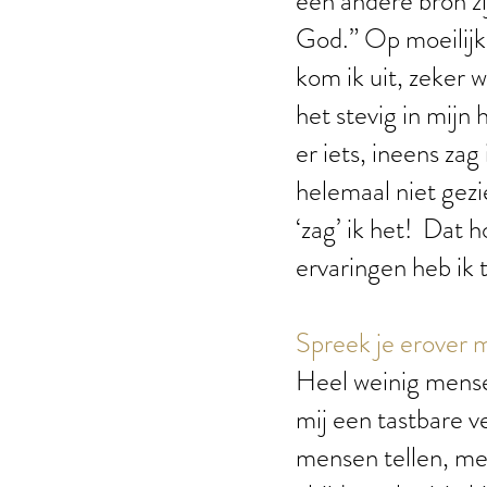
een andere bron zij
God.” Op moeilijk
kom ik uit, zeker w
het stevig in mij
er iets, ineens zag
helemaal niet gezi
‘zag’ ik het! Dat 
ervaringen heb ik
Spreek je erover 
Heel weinig mensen
mij een tastbare ve
mensen tellen, met