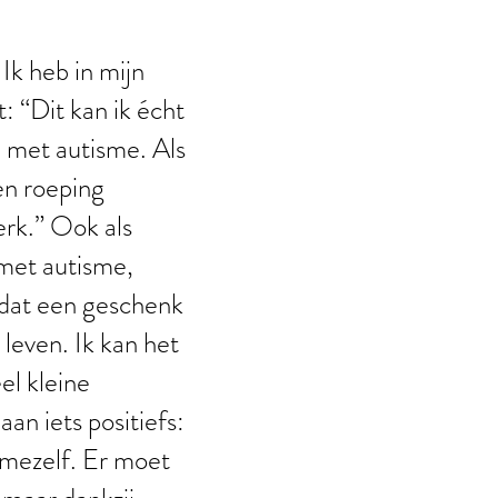
Ik heb in mijn
 “Dit kan ik écht
n met autisme. Als
een roeping
erk.” Ook als
 met autisme,
u dat een geschenk
leven. Ik kan het
el kleine
an iets positiefs:
n mezelf. Er moet