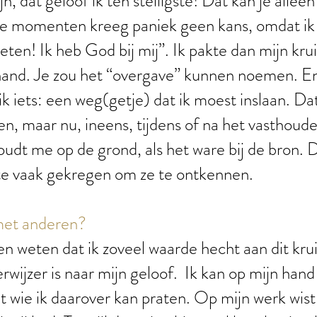
n, dat geloof ik ten stelligste! Dat kan je allee
e momenten kreeg paniek geen kans, omdat ik 
eten! Ik heb God bij mij”. Ik pakte dan mijn krui
n hand. Je zou het “overgave” kunnen noemen. 
 ik iets: een weg(getje) dat ik moest inslaan. Da
en, maar nu, ineens, tijdens of na het vasthoude
houdt me op de grond, als het ware bij de bron.
 te vaak gekregen om ze te ontkennen.
met anderen?
 weten dat ik zoveel waarde hecht aan dit kruis
rwijzer is naar mijn geloof. Ik kan op mijn hand
 wie ik daarover kan praten. Op mijn werk wist