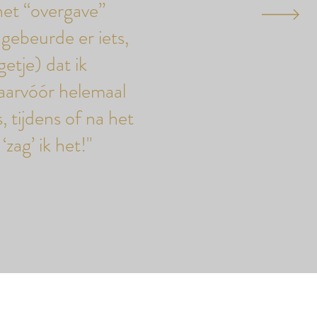
 het “overgave”
ebeurde er iets,
getje) dat ik
daarvóór helemaal
, tijdens of na het
zag’ ik het!"