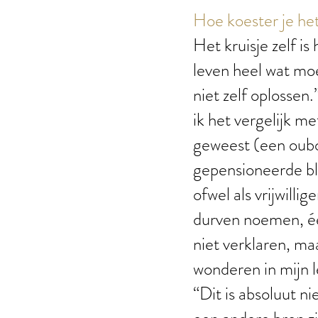
Hoe koester je he
Het kruisje zelf i
leven heel wat mo
niet zelf oplossen
ik het vergelijk me
geweest (een oubol
gepensioneerde bl
ofwel als vrijwilli
durven noemen, één
niet verklaren, ma
wonderen in mijn l
“Dit is absoluut n