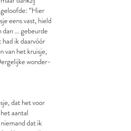
n maar dankzij
geloofde: “Hier
sje eens vast, hield
En dan … gebeurde
t had ik daarvóór
n van het kruisje,
 Dergelijke wonder-
je, dat het voor
 het aantal
 niemand dat ik