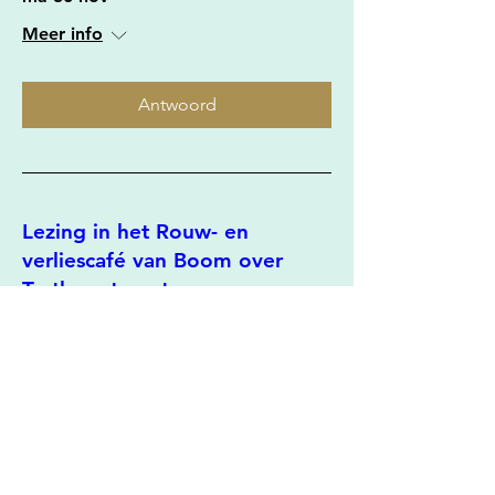
Meer info
Antwoord
Lezing in het Rouw- en
verliescafé van Boom over
Tastbare troost
zo 13 dec
Meer info
Antwoord