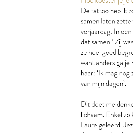
Hoe koester je je 
De tattoo heb ik z
samen laten zette
verjaardag. In een
dat samen.’ Zij wa
ze heel goed begree
want anders ga je 
haar: ‘Ik mag nog z
van mijn dagen’.
Dit doet me denken
lichaam. Enkel zo 
Laure geleerd. Jez