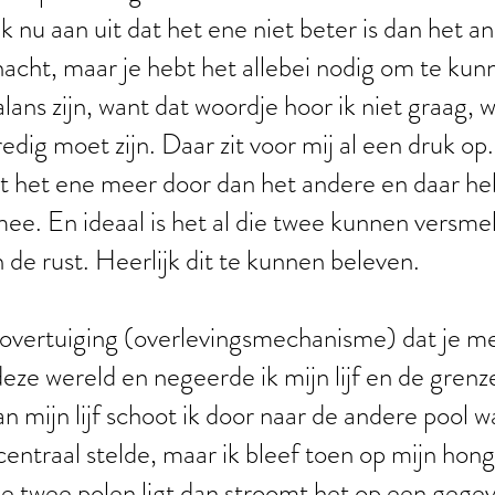
k nu aan uit dat het ene niet beter is dan het a
nacht, maar je hebt het allebei nodig om te ku
alans zijn, want dat woordje hoor ik niet graag, 
redig moet zijn. Daar zit voor mij al een druk op
t het ene meer door dan het andere en daar he
. En ideaal is het al die twee kunnen versmelt
 in de rust. Heerlijk dit te kunnen beleven.
 overtuiging (overlevingsmechanisme) dat je me
deze wereld en negeerde ik mijn lijf en de grenz
an mijn lijf schoot ik door naar de andere pool wa
 centraal stelde, maar ik bleef toen op mijn hong
de twee polen ligt dan stroomt het op een geg