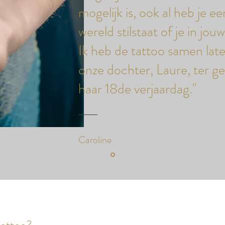
mogelijk is, ook al heb je e
wereld stilstaat of je in jou
Ik heb de tattoo samen lat
onze dochter, Laure, ter g
haar 18de verjaardag."
Caroline