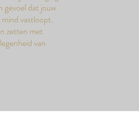
en gevoel dat jouw
w mind vastloopt.
en zetten met
elegenheid van