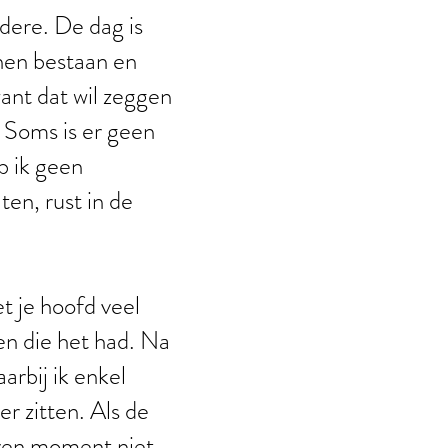
ndere. De dag is
nnen bestaan en
want dat wil zeggen
. Soms is er geen
b ik geen
en, rust in de
t je hoofd veel
en die het had. Na
arbij ik enkel
er zitten. Als de
even moment niet