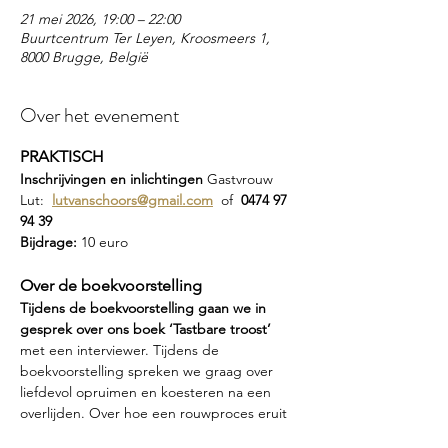
21 mei 2026, 19:00 – 22:00
Buurtcentrum Ter Leyen, Kroosmeers 1,
8000 Brugge, België
Over het evenement
PRAKTISCH
Inschrijvingen en inlichtingen 
Gastvrouw 
Lut:  
lutvanschoors@gmail.com
 of  
0474 97 
94 39
Bijdrage: 
10 euro
Over de boekvoorstelling
Tijdens de boekvoorstelling gaan we in 
gesprek over ons boek ‘Tastbare troost’ 
met een interviewer. Tijdens de 
boekvoorstelling spreken we graag over 
liefdevol opruimen en koesteren na een 
overlijden. Over hoe een rouwproces eruit 
kan zien en je troost kan vinden in 